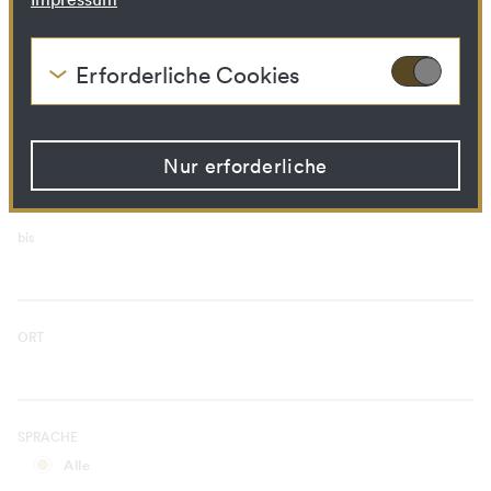
Kuratorischer Prozess
Bibliotheks­ressource
Erforderliche Cookies
Diese Cookies werden benötigt um die
ZEITRAUM
Grundfunktionalität dieser Website zu
von
ermöglichen. Diese Cookies können daher
nicht deaktiviert werden.
Nur erforderliche
HTTP Cookie:
accepted_optional_cookies
Verwendungszwec
Dieses Cookie speichert
bis
k:
Informationen, welche
optionalen Cookies
akzeptiert oder
zurückgewiesen wurden.
Domain:
localhost
ORT
Speicherdauer:
1 Jahr
Drittanbieter:
Nein
SPRACHE
HTTP Cookie:
csrftoken
Alle
Verwendungszwec
Mechanismus um vor "Cross