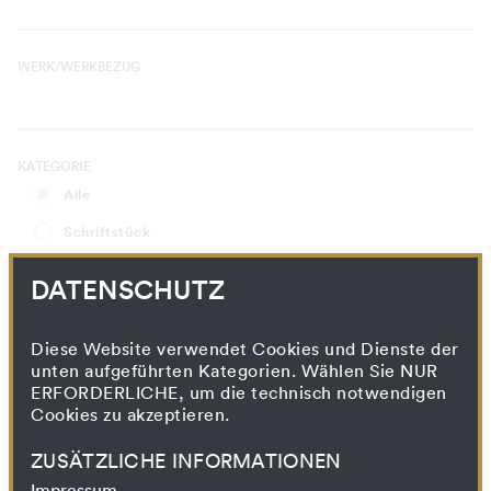
WERK/WERKBEZUG
KATEGORIE
Alle
Schriftstück
Korrespondenz
DATENSCHUTZ
Wissensproduktion und -vermittlung
Presse
Diese Website verwendet Cookies und Dienste der
unten aufgeführten Kategorien. Wählen Sie NUR
Drucksache
ERFORDERLICHE, um die technisch notwendigen
Cookies zu akzeptieren.
Künstlerischer Prozess
Filmprojekt
ZUSÄTZLICHE INFORMATIONEN
Impressum