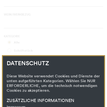
WERK/WERKBEZUG
KATEGORIE
Alle
Schriftstück
Korrespondenz
DATENSCHUTZ
Wissensproduktion und -vermittlung
Presse
Diese Website verwendet Cookies und Dienste der
unten aufgeführten Kategorien. Wählen Sie NUR
Drucksache
ERFORDERLICHE, um die technisch notwendigen
Cookies zu akzeptieren.
Künstlerischer Prozess
Filmprojekt
ZUSÄTZLICHE INFORMATIONEN
Impressum