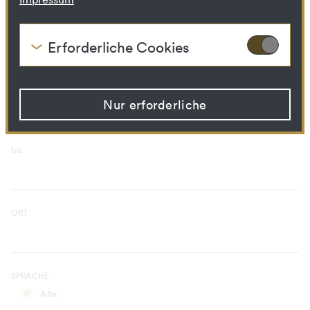
Kuratorischer Prozess
Bibliotheks­ressource
Erforderliche Cookies
Diese Cookies werden benötigt um die
ZEITRAUM
Grundfunktionalität dieser Website zu
von
ermöglichen. Diese Cookies können daher
nicht deaktiviert werden.
Nur erforderliche
HTTP Cookie:
accepted_optional_cookies
Verwendungszwec
Dieses Cookie speichert
bis
k:
Informationen, welche
optionalen Cookies
akzeptiert oder
zurückgewiesen wurden.
Domain:
localhost
ORT
Speicherdauer:
1 Jahr
Drittanbieter:
Nein
SPRACHE
HTTP Cookie:
csrftoken
Alle
Verwendungszwec
Mechanismus um vor "Cross