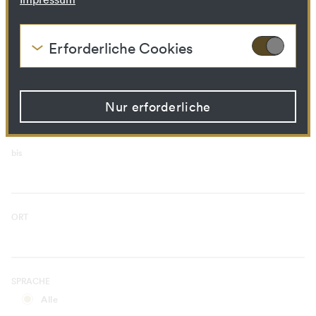
Kuratorischer Prozess
Bibliotheks­ressource
Erforderliche Cookies
Diese Cookies werden benötigt um die
ZEITRAUM
Grundfunktionalität dieser Website zu
von
ermöglichen. Diese Cookies können daher
nicht deaktiviert werden.
Nur erforderliche
HTTP Cookie:
accepted_optional_cookies
Verwendungszwec
Dieses Cookie speichert
bis
k:
Informationen, welche
optionalen Cookies
akzeptiert oder
zurückgewiesen wurden.
Domain:
localhost
ORT
Speicherdauer:
1 Jahr
Drittanbieter:
Nein
SPRACHE
HTTP Cookie:
csrftoken
Alle
Verwendungszwec
Mechanismus um vor "Cross