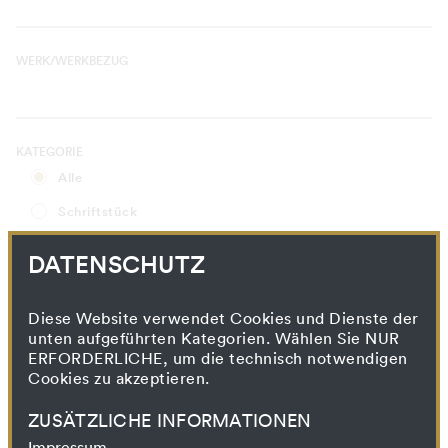
WERK/WERKBEZUG
KATEGORIE
Alle
Schriftstück
Korrespondenz
DATENSCHUTZ
Wissensproduktion und -vermittlung
Presse
Diese Website verwendet Cookies und Dienste der
unten aufgeführten Kategorien. Wählen Sie NUR
Drucksache
ERFORDERLICHE, um die technisch notwendigen
Cookies zu akzeptieren.
Künstlerischer Prozess
Filmprojekt
ZUSÄTZLICHE INFORMATIONEN
Impressum