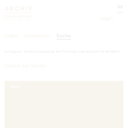
Schlagwort "Ausstellungskatalog 1èr
Valie Export Center
DE
EN
Login
Index
Kurationen
Suche
Schlagwort "Ausstellungskatalog 1ère Triennale internationale 05.06.1983-28.08.1983 Le Landeron"
Zurück zur Suche
Buch