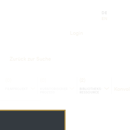
DE
EN
Login
Zurück zur Suche
(0)
(0)
(2)
Konvol
FILMPROJEKT
KURATORISCHER
BIBLIOTHEKS­
PROZESS
RESSOURCE